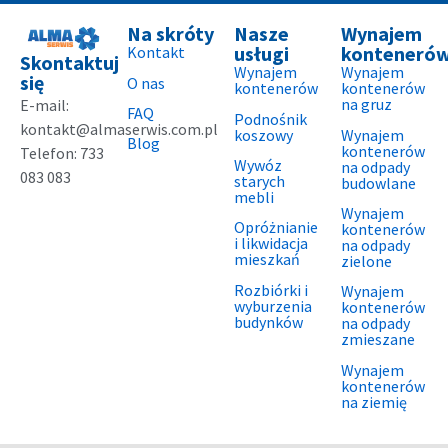
Na skróty
Nasze
Wynajem
usługi
konteneró
Kontakt
Skontaktuj
Wynajem
Wynajem
się
O nas
kontenerów
kontenerów
na gruz
E-mail:
FAQ
Podnośnik
kontakt@almaserwis.com.pl
koszowy
Wynajem
Blog
kontenerów
Telefon: 733
Wywóz
na odpady
083 083
starych
budowlane
mebli
Wynajem
Opróżnianie
kontenerów
i likwidacja
na odpady
mieszkań
zielone
Rozbiórki i
Wynajem
wyburzenia
kontenerów
budynków
na odpady
zmieszane
Wynajem
kontenerów
na ziemię